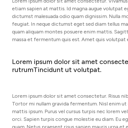
Lorem ipsum dolor sit amet consectetur. Vivamus
etiam sapien at mattis. Id magna augue volutpat eg
dictumst malesuada odio quam dignissim. Nulla mo
feugiat. In neque dictumst eget sed diam tellus m
quam aliquam montes posuere enim mattis. Sagitt
massa et fermentum quis est. Amet quis volutpat et
Lorem ipsum dolor sit amet consectetu
rutrumTincidunt ut volutpat.
Lorem ipsum dolor sit amet consectetur. Risus ni
Tortor mi nullam gravida fermentum. Nisl enim u
mattis ipsum. Purus vel cursus turpis nec lorem vel t
orci. Sapien turpis congue molestie eu diam. Eu e
quam. Netus praesent risus sapien mauris urna et