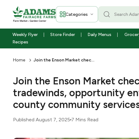
Categories
Weekly Flyer
Store Finder
Daily Menus
Grocer
Recipes
Home
Join the Enson Market checkout challenge to help tradewinds, opportunity enterprises, jasper county community services
Join the Enson Market chec
tradewinds, opportunity ent
county community service
Published August 7, 2025
7 Mins Read