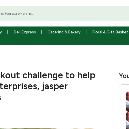
y
Deli Express
Catering & Bakery
Floral & Gift Basket
kout challenge to help
You
erprises, jasper
s