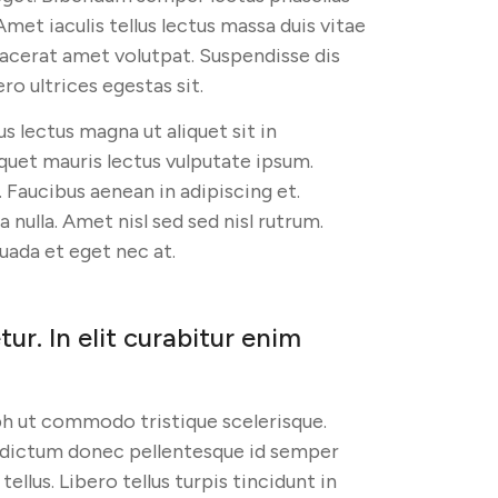
met iaculis tellus lectus massa duis vitae
lacerat amet volutpat. Suspendisse dis
o ultrices egestas sit.
s lectus magna ut aliquet sit in
uet mauris lectus vulputate ipsum.
. Faucibus aenean in adipiscing et.
 nulla. Amet nisl sed sed nisl rutrum.
uada et eget nec at.
r. In elit curabitur enim
bh ut commodo tristique scelerisque.
t dictum donec pellentesque id semper
ellus. Libero tellus turpis tincidunt in