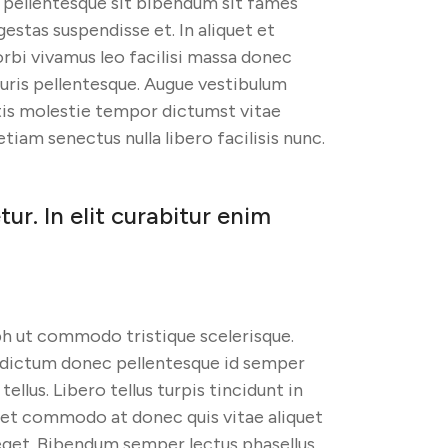
 pellentesque sit bibendum sit fames
estas suspendisse et. In aliquet et
rbi vivamus leo facilisi massa donec
auris pellentesque. Augue vestibulum
is molestie tempor dictumst vitae
iam senectus nulla libero facilisis nunc.
r. In elit curabitur enim
bh ut commodo tristique scelerisque.
t dictum donec pellentesque id semper
ellus. Libero tellus turpis tincidunt in
get commodo at donec quis vitae aliquet
 eget. Bibendum semper lectus phasellus