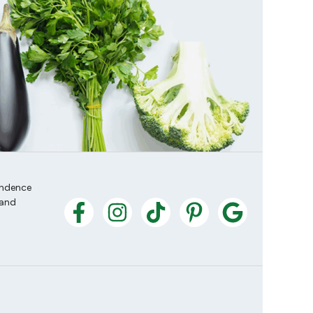
endence
 and